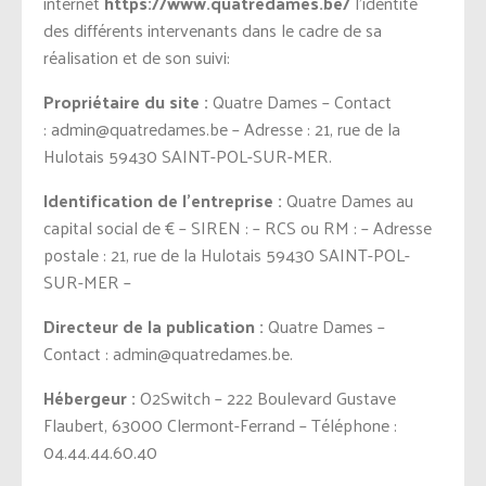
internet
https://www.quatredames.be/
l’identité
des différents intervenants dans le cadre de sa
réalisation et de son suivi:
Propriétaire du site :
Quatre Dames
– Contact
:
admin@quatredames.be
– Adresse :
21, rue de la
Hulotais 59430 SAINT-POL-SUR-MER
.
Identification de l’entreprise :
Quatre Dames
au
capital social de € – SIREN : – RCS ou RM : – Adresse
postale :
21, rue de la Hulotais 59430 SAINT-POL-
SUR-MER
–
Directeur de la publication :
Quatre Dames
–
Contact :
admin@quatredames.be
.
Hébergeur :
O2Switch – 222 Boulevard Gustave
Flaubert, 63000 Clermont-Ferrand – Téléphone :
04.44.44.60.40