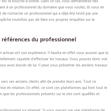
 est le bouche-à-oreille. Dans ce cas, vous demanderez des
faire à un professionnel du domaine que vous voulez, ils vous en
 de contacter un professionnel qui a déjà été testé par une
pêche toutefois pas de faire vos propres enquêtes sur le
es références du professionnel
 artisan est son expérience. Il faudra en effet vous assurer que la
éellement capable d’effectuer les travaux. Vous pouvez donc voir
vous avez besoin de lui. Il peut vous présenter les anciens travaux
 vers ses anciens clients afin de prendre leurs avis. Tout ce
ise en relation. En effet, ce sont ces plateformes qui font tout le
 que les professionnels présents sur le site sont qualifiés et
e professionnel sur internet. Si vous passez par une plateforme de