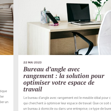
22 MAI 2023
Bureau d’angle avec
rangement : la solution pour
optimiser votre espace de
travail
étique
ler
Le bureau d’angle avec rangement est le meuble idéal pour 
éer un
qui cherchent à optimiser leur espace de travail. Que ce soit
un bureau à domicile ou dans une entreprise, ce type de bur