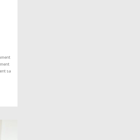
omment
nement
ent sa