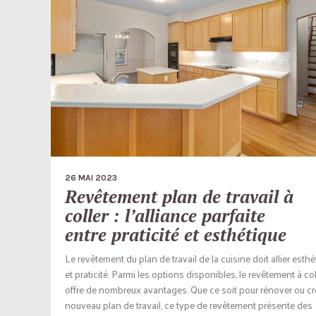
26 MAI 2023
Revêtement plan de travail à
coller : l’alliance parfaite
entre praticité et esthétique
Le revêtement du plan de travail de la cuisine doit allier esth
et praticité. Parmi les options disponibles, le revêtement à col
offre de nombreux avantages. Que ce soit pour rénover ou cr
nouveau plan de travail, ce type de revêtement présente des