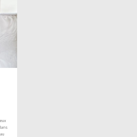
ceux
 dans
eau