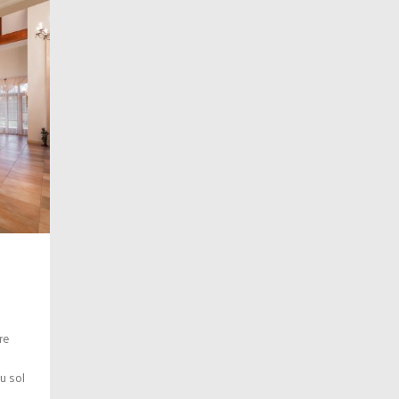
re
u sol