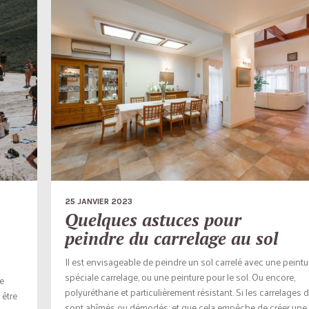
25 JANVIER 2023
Quelques astuces pour
peindre du carrelage au sol
Il est envisageable de peindre un sol carrelé avec une peintu
spéciale carrelage, ou une peinture pour le sol. Ou encore,
ne
polyuréthane et particulièrement résistant. Si les carrelages d
 être
sont abîmés ou démodés; et que cela empêche de créer une