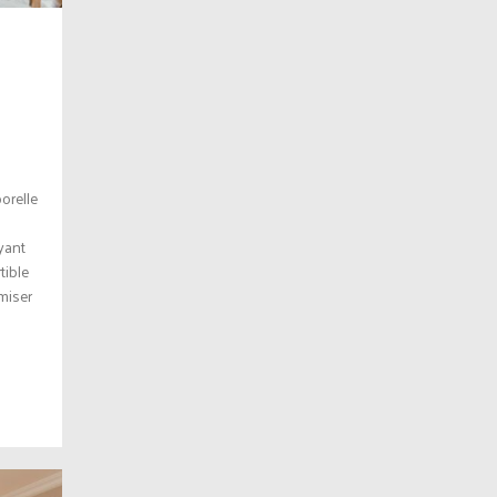
orelle
ayant
tible
miser