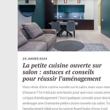
24 JANVIER 2024
La petite cuisine ouverte sur
salon : astuces et conseils
pour réussir l’aménagement
Vous rêvez d’une cuisine ouverte sur le salon, mais vous ma
d’espace ? Ce n’est pas une raison pour que vous soyez priv
ce type d’aménagement ! Voici quelques conseils pour réussi
aménager une charmante petite cuisine ouverte sur salon. Tr
l’emplacement idéal pour la cuisine Avant toute chose, il est